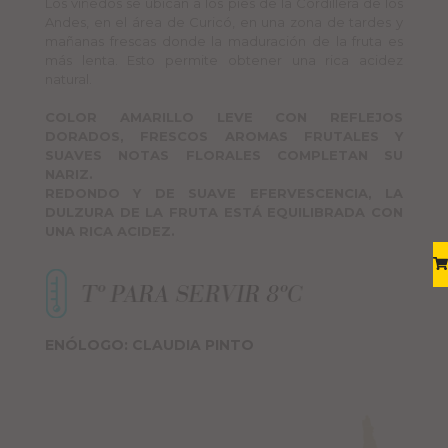
Los viñedos se ubican a los pies de la Cordillera de los
Andes, en el área de Curicó, en una zona de tardes y
mañanas frescas donde la maduración de la fruta es
más lenta. Esto permite obtener una rica acidez
natural.
COLOR AMARILLO LEVE CON REFLEJOS
DORADOS, FRESCOS AROMAS FRUTALES Y
SUAVES NOTAS FLORALES COMPLETAN SU
NARIZ.
REDONDO Y DE SUAVE EFERVESCENCIA, LA
DULZURA DE LA FRUTA ESTÁ EQUILIBRADA CON
UNA RICA ACIDEZ.
ENÓLOGO: CLAUDIA PINTO