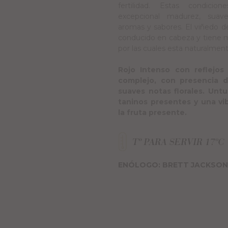
fertilidad. Estas condici
excepcional madurez, suave
aromas y sabores. El viñedo d
conducido en cabeza y tiene m
por las cuales esta naturalmen
Rojo Intenso con reflejos 
complejo, con presencia d
suaves notas florales. Unt
taninos presentes y una vi
la fruta presente.
ENÓLOGO: BRETT JACKSON