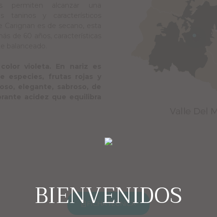
ones permiten alcanzar una
s taninos y característicos
e Carignan es de secano, esta
ás de 60 años, características
te balanceado.
color violeta. En nariz es
e especies, frutas rojas y
uoso, elegante, sabroso, de
brante acidez que equilibra
BIENVENIDOS
FICHA TÉCNICA