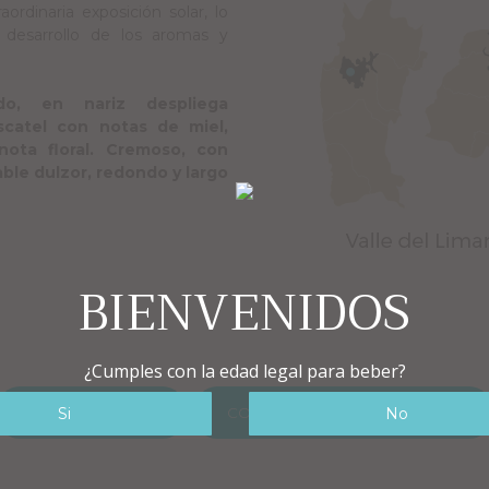
ordinaria exposición solar, lo
 desarrollo de los aromas y
do, en nariz despliega
scatel con notas de miel,
ota floral.
Cremoso, con
able dulzor, redondo y largo
BIENVENIDOS
¿Cumples con la edad legal para beber?
FICHA TÉCNICA
CONOCE NUESTRA COCTELERÍA