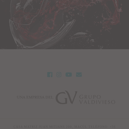
CASA MATRIZ JUAN MITJANS 200, MACÚL TELÉFONO: +56